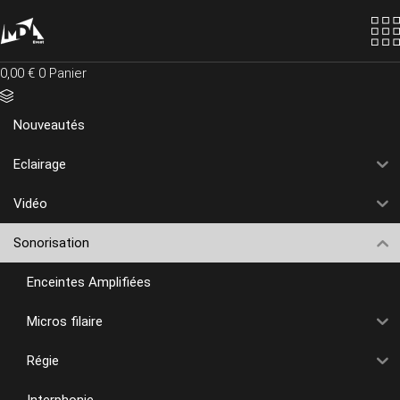
Skip
to
the
content
0,00
€
0
Panier
Nouveautés
Eclairage
Vidéo
Sonorisation
Enceintes Amplifiées
Micros filaire
Régie
Interphonie