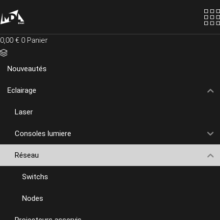
Skip
to
the
content
0,00
€
0
Panier
Nouveautés
Eclairage
Laser
Consoles lumiere
Réseau
Switchs
Nodes
Projecteurs asservis