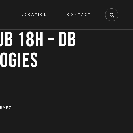
S
LOCATION
CONTACT
UB 18H – DB
OGIES
GIES quantity
ERVEZ