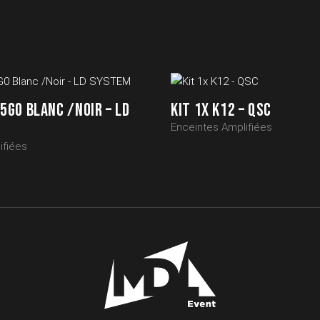
 5G0 BLANC /NOIR – LD
KIT 1X K12 – QSC
Enceintes Amplifiées
ifiées