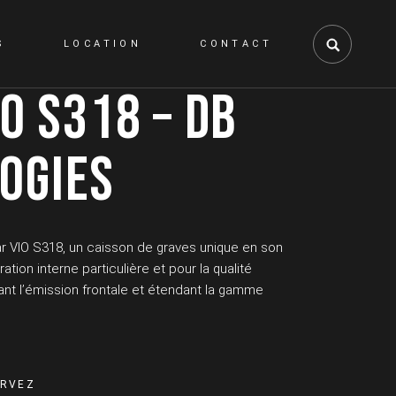
S
LOCATION
CONTACT
IO S318 – DB
OGIES
r VIO S318, un caisson de graves unique en son
ation interne particulière et pour la qualité
nt l’émission frontale et étendant la gamme
OGIES quantity
ERVEZ