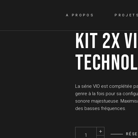
A PROPOS
PROJET
KIT 2X V
TECHNOL
La série VIO est complétée pa
genre à la fois pour sa configur
sonore majestueuse. Maximisa
des basses fréquences.
Kit 2x VIO S318 - DB TECHNOL
RÉS