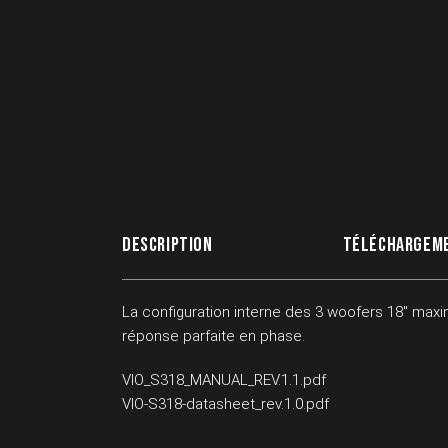
DESCRIPTION
TÉLÉCHARGEM
La configuration interne des 3 woofers 18″ maxi
réponse parfaite en phase.
VIO_S318_MANUAL_REV.1.1.pdf
VIO-S318-datasheet_rev.1.0.pdf