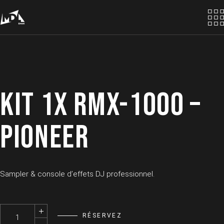
Skip
to
the
content
KIT 1X RMX-1000 –
PIONEER
Sampler & console d’effets DJ professionnel.
Kit 1x RMX-1000 - PIONEER quantity
RÉSERVEZ