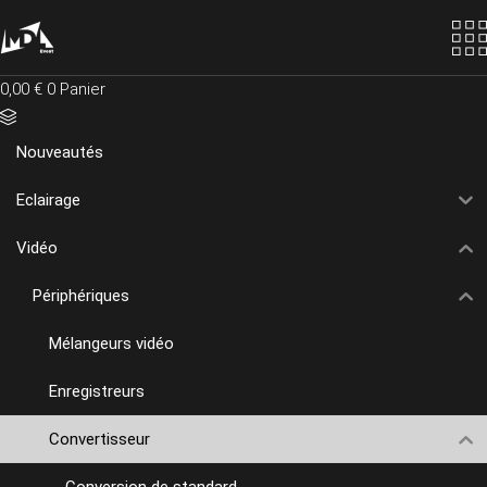
Skip
to
the
content
0,00
€
0
Panier
Nouveautés
Eclairage
Vidéo
Périphériques
Mélangeurs vidéo
Enregistreurs
Convertisseur
Conversion de standard