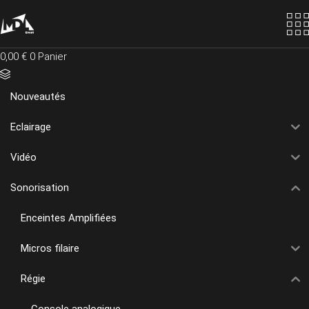
Skip
to
the
content
0,00
€
0
Panier
Nouveautés
Eclairage
Vidéo
Sonorisation
Enceintes Amplifiées
Micros filaire
Régie
Console analogique