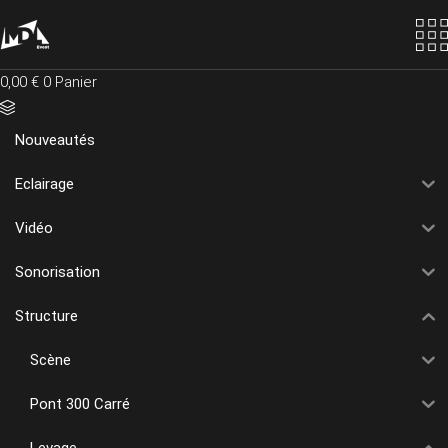
Skip
to
the
content
0,00
€
0
Panier
Nouveautés
Eclairage
Vidéo
Sonorisation
Structure
Scène
Pont 300 Carré
Levage