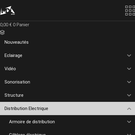
Skip
to
the
content
0,00
€
0
Panier
Nouveautés
Eclairage
Vidéo
Sonorisation
Structure
Distribution Electrique
Armoire de distribution
Câblage électrique