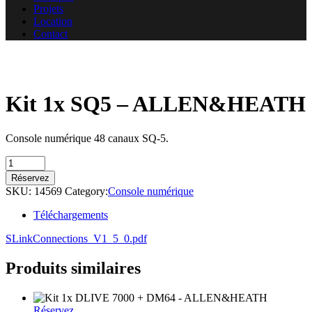
Projets
Location
Contact
Kit 1x SQ5 – ALLEN&HEATH
Console numérique 48 canaux SQ-5.
Kit
1x
Réservez
SQ5
SKU:
14569
Category:
Console numérique
-
ALLEN&HEATH
Téléchargements
quantity
SLinkConnections_V1_5_0.pdf
Produits similaires
Réservez