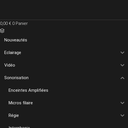
Skip
to
the
content
0,00
€
0
Panier
Nouveautés
Eclairage
Vidéo
Sonorisation
Enceintes Amplifiées
Micros filaire
Régie
Interphonie