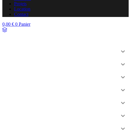
Projets
Location
Contact
0,00
€
0
Panier
Nouveautés
Eclairage
Vidéo
Sonorisation
Structure
Distribution Electrique
Informatique
Décoration