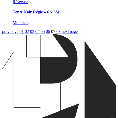
Réservez
Tente Noir Régie – 6 x 3M
Mobiliers
prev page
01
02
03
04
05
06
07
08
next page