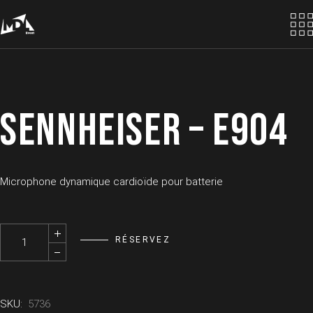
Skip
to
the
content
SENNHEISER – E904
Microphone dynamique cardioïde pour batterie
SENNHEISER - E904 quantity
RÉSERVEZ
SKU:
5736