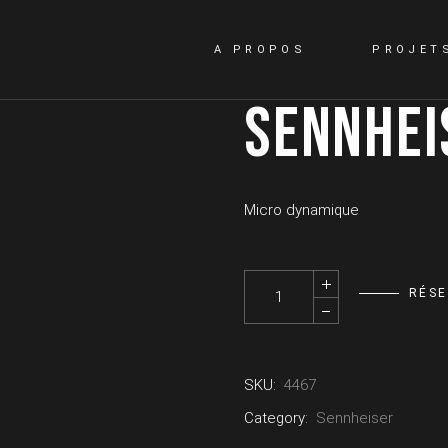
A PROPOS
PROJET
SENNHEI
Micro dynamique
SENNHEISER - MD 421 U quanti
RÉS
SKU:
4467
Category:
Sennheiser