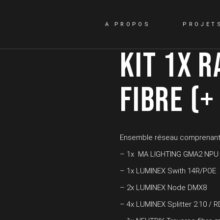
A PROPOS
PROJET
KIT 1X R
FIBRE (+
Ensemble réseau comprenan
– 1x MA LIGHTING GMA2 NPU
– 1x LUMINEX Swith 14R/POE
– 2x LUMINEX Node DMX8
– 4x LUMINEX Splitter 2.10 / 