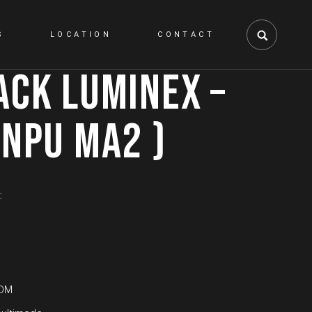
S
LOCATION
CONTACT
ACK LUMINEX –
 NPU MA2 )
t:
RDM