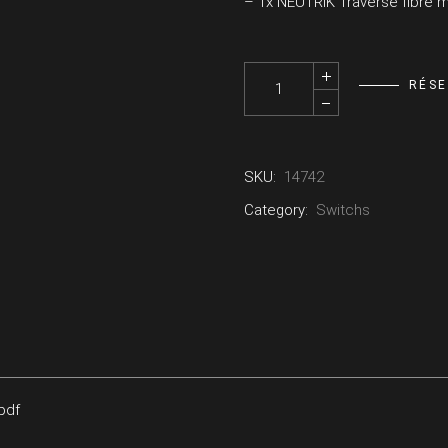
– 1x NEUTRIK Traverse fibre 
Kit 1x Rack LUMINEX - Fibre (+
RÉS
SKU:
14742
Category:
Switchs
pdf