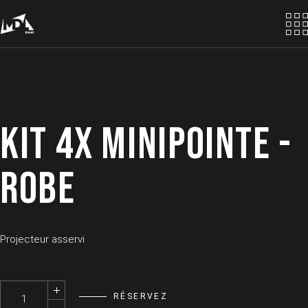
Skip
to
the
content
KIT 4X MINIPOINTE -
ROBE
Projecteur asservi
Kit 4x MiniPointe -ROBE quantity
RÉSERVEZ