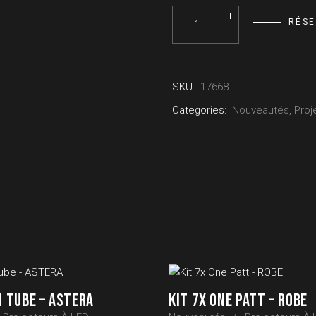
Kit 8x NYX Bulb 10W led - AST
RÉS
SKU:
17668
Categories:
Nouveautés
,
Proj
N TUBE – ASTERA
KIT 7X ONE PATT – ROBE