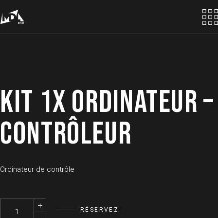
Skip
to
the
content
KIT 1X ORDINATEUR –
CONTRÔLEUR
Ordinateur de contrôle
Kit 1x Ordinateur - Contrôleur quantity
RÉSERVEZ