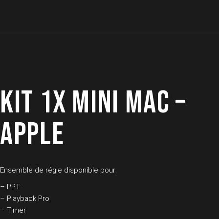
Skip
to
the
content
KIT 1X MINI MAC –
APPLE
Ensemble de régie disponible pour:
– PPT
– Playback Pro
– Timer