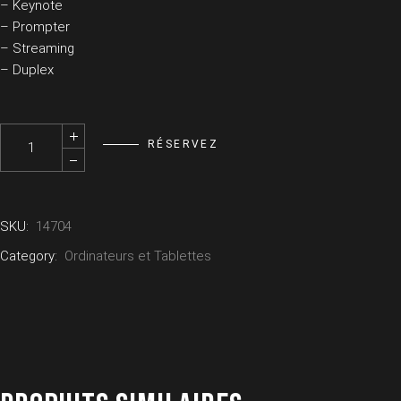
– Keynote
– Prompter
– Streaming
– Duplex
Kit 1x Mini Mac - APPLE quantity
RÉSERVEZ
SKU:
14704
Category:
Ordinateurs et Tablettes