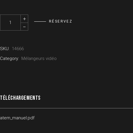
Kit 1x ATEM TV Studio Pro HD - BLACKMAGIC quantity
RÉSERVEZ
SKU:
14666
Category:
Mélangeurs vidéo
TÉLÉCHARGEMENTS
atem_manuel.pdf