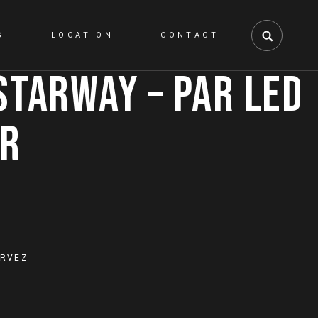
S
LOCATION
CONTACT
STARWAY – PAR LED
OR
olor quantity
ERVEZ