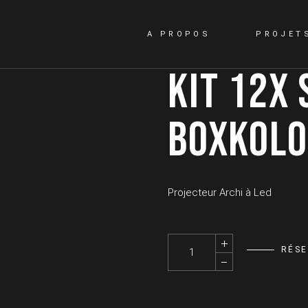
A PROPOS
PROJET
KIT 12X 
BOXKOL
Projecteur Archi à Led
Kit 12x STARWAY - Par led BoxK
RÉS