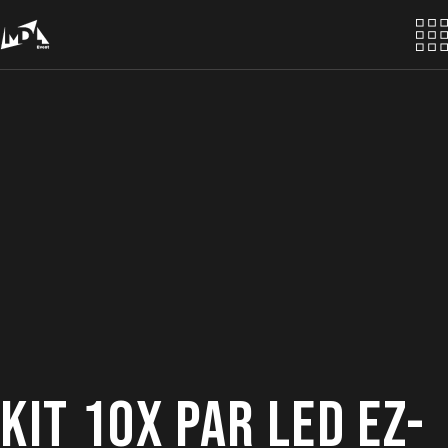
Skip
to
the
content
KIT 10X PAR LED EZ-