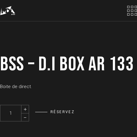
Skip
to
the
content
BSS – D.I BOX AR 133
Boite de direct.
BSS - D.I Box AR 133 quantity
RÉSERVEZ