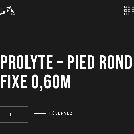
Skip
to
the
content
PROLYTE – PIED ROND
FIXE 0,60M
PROLYTE - Pied Rond Fixe 0,60m quantity
RÉSERVEZ