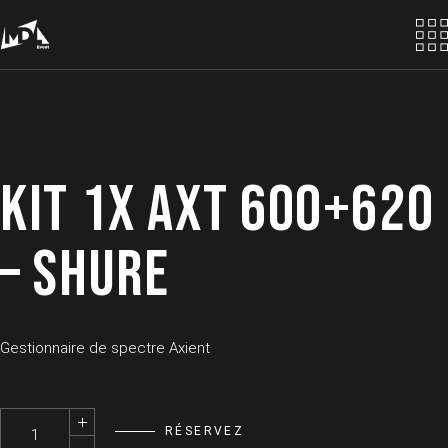
Skip
to
the
content
KIT 1X AXT 600+620
– SHURE
Gestionnaire de spectre Axient
Kit 1x AXT 600+620 - SHURE quantity
RÉSERVEZ