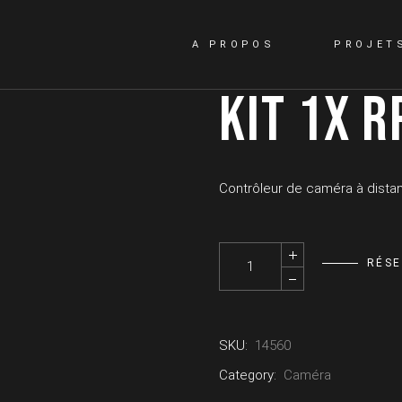
A PROPOS
PROJET
KIT 1X R
Contrôleur de caméra à distan
Kit 1x RP150 - PANASONIC quan
RÉS
SKU:
14560
Category:
Caméra