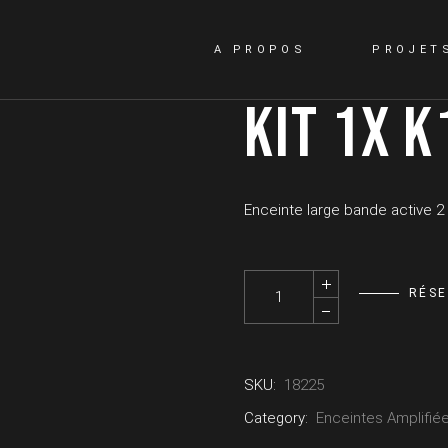
A PROPOS
PROJET
KIT 1X K
Enceinte large bande active 2 
Kit 1x K12 - QSC quantity
RÉS
SKU:
18225
Category:
Enceintes Amplifié