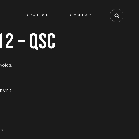
S
LOCATION
CONTACT
12 – QSC
voies.
ERVEZ
es