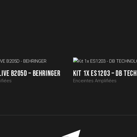
LIVE B205D – BEHRINGER
KIT 1X ES1203 – DB TEC
ifiées
Enceintes Amplifiées