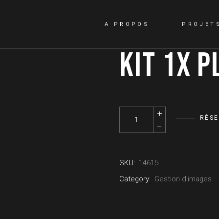
A PROPOS
PROJET
KIT 1X 
Kit 1x Playbackpro Plus quantit
RÉS
SKU:
14615
Category:
Gestion d'images