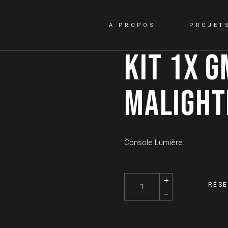
A PROPOS
PROJET
KIT 1X G
MALIGHT
Console Lumière.
Kit 1x GMA2 Light - MALIGHTIN
RÉS