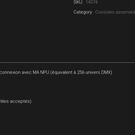
SKU:
14574
Category:
Consoles asservie
 connexion avec MA NPU (équivalent à 256 univers DMX)
tiles acceptés)