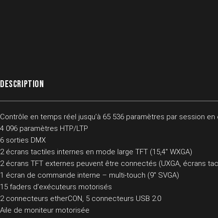
DESCRIPTION
Contrôle en temps réel jusqu’à 65 536 paramètres par session en
4 096 paramètres HTP/LTP
6 sorties DMX
2 écrans tactiles internes en mode large TFT (15,4″ WXGA)
2 écrans TFT externes peuvent être connectés (UXGA, écrans tac
1 écran de commande interne – multi-touch (9″ SVGA)
15 faders d’exécuteurs motorisés
2 connecteurs etherCON, 5 connecteurs USB 2.0
Aile de moniteur motorisée