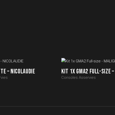
ITE – NICOLAUDIE
KIT 1X GMA2 FULL-SIZE 
vies
Consoles Asservies