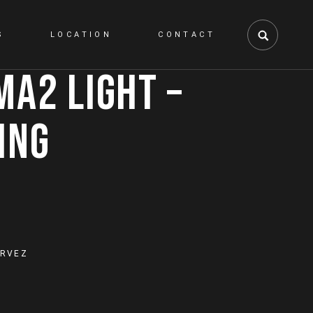
S
LOCATION
CONTACT
MA2 LIGHT –
ING
G quantity
ERVEZ