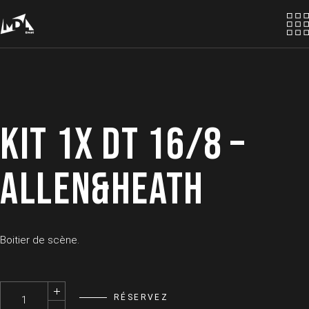
Skip
to
the
content
KIT 1X DT 16/8 –
ALLEN&HEATH
Boitier de scène.
Kit 1x DT 16/8 - ALLEN&HEATH quantity
RÉSERVEZ