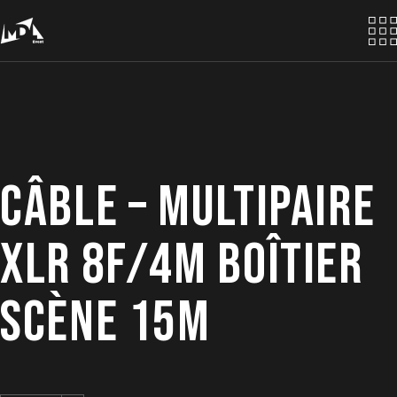
Skip
to
the
content
CÂBLE – MULTIPAIRE
XLR 8F/4M BOÎTIER
SCÈNE 15M