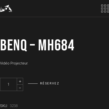
Skip
to
the
content
BENQ – MH684
Vidéo Projecteur.
BenQ - MH684 quantity
RÉSERVEZ
SKU:
3238