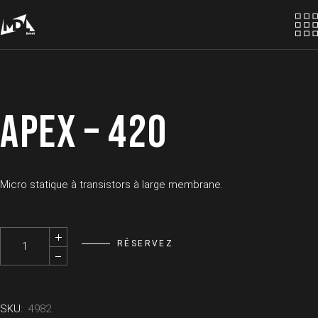
Skip
to
the
content
APEX – 420
Micro statique à transistors à large membrane.
APEX - 420 quantity
RÉSERVEZ
SKU:
4982