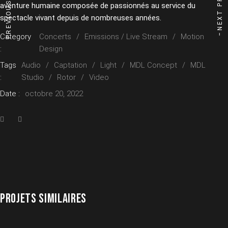
NEXT PROJECT
aventure humaine composée de passionnés au service du
spectacle vivant depuis de nombreuses années.
Category
Concerts
Emissions / Live Stream
Motion
:
Design
Tags
Audio
Captation
Light
MDL Concept
MDL
:
Studio
Rotor
Video
Date :
octobre 20, 2022
PROJETS SIMILAIRES